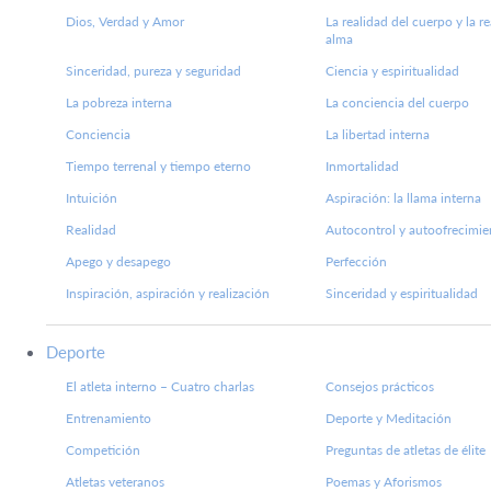
Dios, Verdad y Amor
La realidad del cuerpo y la r
alma
Sinceridad, pureza y seguridad
Ciencia y espiritualidad
La pobreza interna
La conciencia del cuerpo
Conciencia
La libertad interna
Tiempo terrenal y tiempo eterno
Inmortalidad
Intuición
Aspiración: la llama interna
Realidad
Autocontrol y autoofrecimie
Apego y desapego
Perfección
Inspiración, aspiración y realización
Sinceridad y espiritualidad
Deporte
El atleta interno – Cuatro charlas
Consejos prácticos
Entrenamiento
Deporte y Meditación
Competición
Preguntas de atletas de élite
Atletas veteranos
Poemas y Aforismos