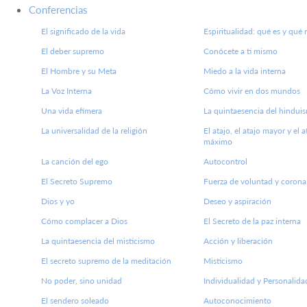
Conferencias
El significado de la vida
Espiritualidad: qué es y qué 
El deber supremo
Conócete a ti mismo
El Hombre y su Meta
Miedo a la vida interna
La Voz Interna
Cómo vivir en dos mundos
Una vida efímera
La quintaesencia del hindui
La universalidad de la religión
El atajo, el atajo mayor y el a
máximo
La canción del ego
Autocontrol
El Secreto Supremo
Fuerza de voluntad y corona 
Dios y yo
Deseo y aspiración
Cómo complacer a Dios
El Secreto de la paz interna
La quintaesencia del misticismo
Acción y liberación
El secreto supremo de la meditación
Misticismo
No poder, sino unidad
Individualidad y Personalida
El sendero soleado
Autoconocimiento