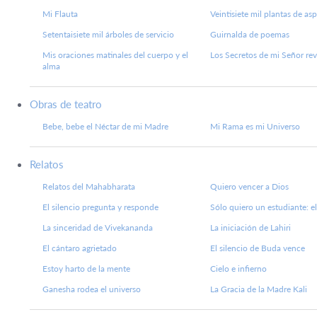
Mi Flauta
Veintisiete mil plantas de as
Setentaisiete mil árboles de servicio
Guirnalda de poemas
Mis oraciones matinales del cuerpo y el
Los Secretos de mi Señor re
alma
Obras de teatro
Bebe, bebe el Néctar de mi Madre
Mi Rama es mi Universo
Relatos
Relatos del Mahabharata
Quiero vencer a Dios
El silencio pregunta y responde
Sólo quiero un estudiante: e
La sinceridad de Vivekananda
La iniciación de Lahiri
El cántaro agrietado
El silencio de Buda vence
Estoy harto de la mente
Cielo e infierno
Ganesha rodea el universo
La Gracia de la Madre Kali