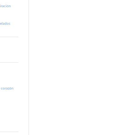
piración
velados
l corazón