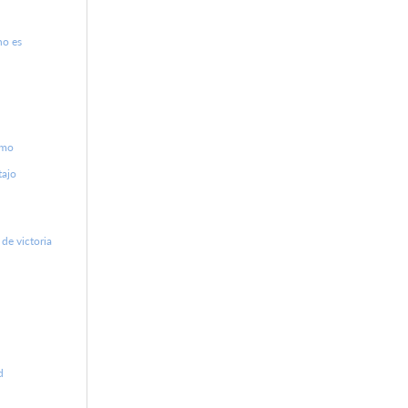
no es
smo
tajo
de victoria
d