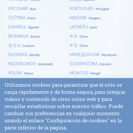
РУССКИЙ
PORTUGUÊS
Ruso
Portugués
ČEŠTINA
MAGYAR
Checo
Húngaro
ESPAÑOL
LATVIEŠU
Español
Letón
BOSANSKI
中文
Bosnio
Chino
한국어
中文
Coreano
Chino
ÍSLENSKA
МАКЕДОНСКИ
Islandés
Macedonio
NEDERLANDS
SLOVENŠČINA
Neerlandés
Esloveno
POLSKI
МОНГОЛ
Polaco
Mongol
HRVATSKI
СРПСКИ
Croata
Serbio
Utilizamos cookies para garantizar que el sitio se
ITALIANO
বাংলা
carga rápidamente y de forma segura, para integrar
Italiano
Bengalí
videos y contenido de otros sitios web y para
БЪЛГАРСКИ
SLOVENČINA
Búlgaro
Eslovaco
recopilar estadísticas sobre nuestro tráfico. Puede
ENTRAR
cambiar sus preferencias en cualquier momento
usando el enlace "Configuración de cookies" en la
parte inferior de la página.