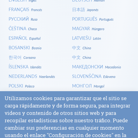
Inglés
Alemán
FRANÇAIS
日本語
Francés
Japonés
РУССКИЙ
PORTUGUÊS
Ruso
Portugués
ČEŠTINA
MAGYAR
Checo
Húngaro
ESPAÑOL
LATVIEŠU
Español
Letón
BOSANSKI
中文
Bosnio
Chino
한국어
中文
Coreano
Chino
ÍSLENSKA
МАКЕДОНСКИ
Islandés
Macedonio
NEDERLANDS
SLOVENŠČINA
Neerlandés
Esloveno
POLSKI
МОНГОЛ
Polaco
Mongol
HRVATSKI
СРПСКИ
Croata
Serbio
Utilizamos cookies para garantizar que el sitio se
ITALIANO
বাংলা
carga rápidamente y de forma segura, para integrar
Italiano
Bengalí
videos y contenido de otros sitios web y para
БЪЛГАРСКИ
SLOVENČINA
Búlgaro
Eslovaco
recopilar estadísticas sobre nuestro tráfico. Puede
ENTRAR
cambiar sus preferencias en cualquier momento
usando el enlace "Configuración de cookies" en la