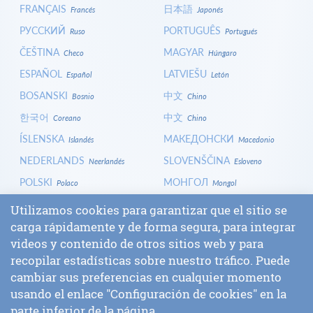
FRANÇAIS
日本語
Francés
Japonés
РУССКИЙ
PORTUGUÊS
Ruso
Portugués
ČEŠTINA
MAGYAR
Checo
Húngaro
ESPAÑOL
LATVIEŠU
Español
Letón
BOSANSKI
中文
Bosnio
Chino
한국어
中文
Coreano
Chino
ÍSLENSKA
МАКЕДОНСКИ
Islandés
Macedonio
NEDERLANDS
SLOVENŠČINA
Neerlandés
Esloveno
POLSKI
МОНГОЛ
Polaco
Mongol
HRVATSKI
СРПСКИ
Croata
Serbio
Utilizamos cookies para garantizar que el sitio se
ITALIANO
বাংলা
carga rápidamente y de forma segura, para integrar
Italiano
Bengalí
videos y contenido de otros sitios web y para
БЪЛГАРСКИ
SLOVENČINA
Búlgaro
Eslovaco
recopilar estadísticas sobre nuestro tráfico. Puede
ENTRAR
cambiar sus preferencias en cualquier momento
usando el enlace "Configuración de cookies" en la
parte inferior de la página.