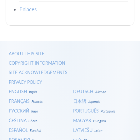
Enlaces
ABOUT THIS SITE
COPYRIGHT INFORMATION
SITE ACKNOWLEDGEMENTS
PRIVACY POLICY
ENGLISH
DEUTSCH
Inglés
Alemán
FRANÇAIS
日本語
Francés
Japonés
РУССКИЙ
PORTUGUÊS
Ruso
Portugués
ČEŠTINA
MAGYAR
Checo
Húngaro
ESPAÑOL
LATVIEŠU
Español
Letón
BOSANSKI
中文