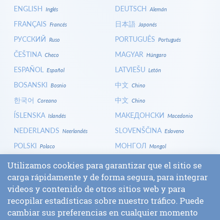
ENGLISH
DEUTSCH
Inglés
Alemán
FRANÇAIS
日本語
Francés
Japonés
РУССКИЙ
PORTUGUÊS
Ruso
Portugués
ČEŠTINA
MAGYAR
Checo
Húngaro
ESPAÑOL
LATVIEŠU
Español
Letón
BOSANSKI
中文
Bosnio
Chino
한국어
中文
Coreano
Chino
ÍSLENSKA
МАКЕДОНСКИ
Islandés
Macedonio
NEDERLANDS
SLOVENŠČINA
Neerlandés
Esloveno
POLSKI
МОНГОЛ
Polaco
Mongol
HRVATSKI
СРПСКИ
Croata
Serbio
Utilizamos cookies para garantizar que el sitio se
ITALIANO
বাংলা
carga rápidamente y de forma segura, para integrar
Italiano
Bengalí
videos y contenido de otros sitios web y para
БЪЛГАРСКИ
SLOVENČINA
Búlgaro
Eslovaco
recopilar estadísticas sobre nuestro tráfico. Puede
ENTRAR
cambiar sus preferencias en cualquier momento