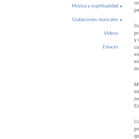
un
Música y espiritualidad
pa
Grabaciones musicales
Su
pr
Videos
y 
ci
Enlaces
es
es
mu
Mu
en
ne
Es
Co
po
qu