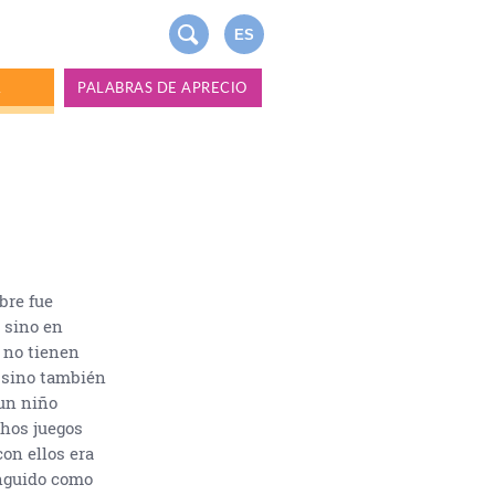
ES
A
PALABRAS DE APRECIO
bre fue
 sino en
 no tienen
e sino también
un niño
chos juegos
con ellos era
inguido como