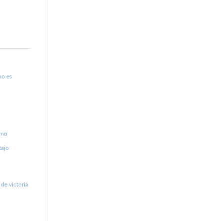
no es
smo
tajo
de victoria