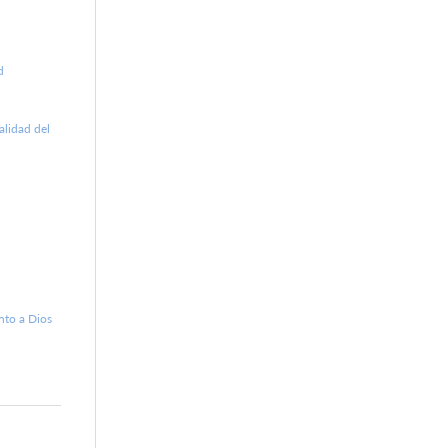
d
ealidad del
nto a Dios