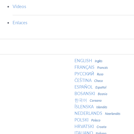
Videos
Enlaces
ENGLISH
Inglés
FRANÇAIS
Francés
РУССКИЙ
Ruso
ČEŠTINA
Checo
ESPAÑOL
Español
BOSANSKI
Bosnio
한국어
Coreano
ÍSLENSKA
Islandés
NEDERLANDS
Neerlandés
POLSKI
Polaco
HRVATSKI
Croata
ITALIANO
Italiano