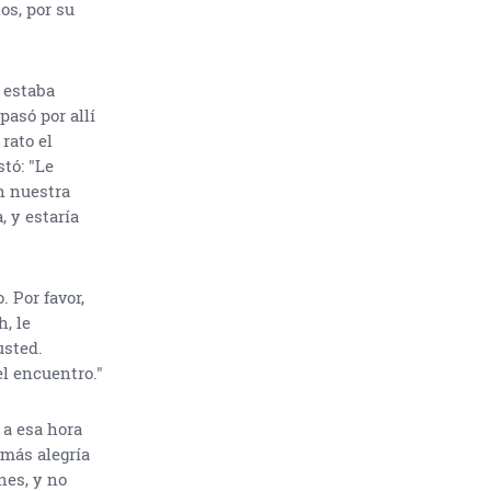
os, por su
 estaba
asó por allí
rato el
stó: "Le
n nuestra
 y estaría
 Por favor,
, le
sted.
l encuentro."
 a esa hora
 más alegría
nes, y no