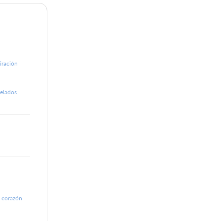
piración
velados
l corazón