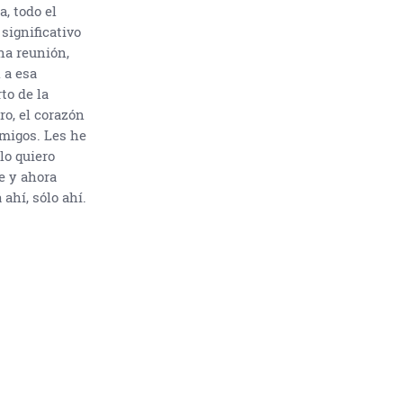
a, todo el
significativo
na reunión,
 a esa
to de la
ro, el corazón
migos. Les he
lo quiero
e y ahora
ahí, sólo ahí.