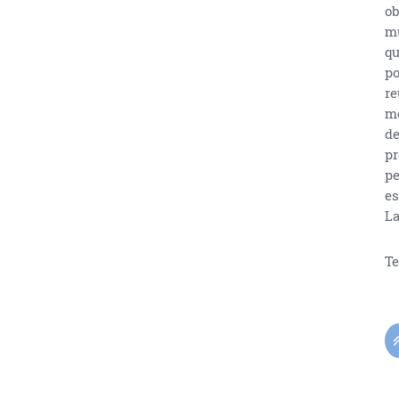
ob
mu
qu
po
re
me
de
pr
pe
es
La
Te