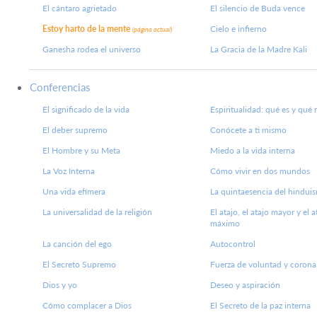
El cántaro agrietado
El silencio de Buda vence
Estoy harto de la mente
Cielo e infierno
(página actual)
Ganesha rodea el universo
La Gracia de la Madre Kali
Conferencias
El significado de la vida
Espiritualidad: qué es y qué 
El deber supremo
Conócete a ti mismo
El Hombre y su Meta
Miedo a la vida interna
La Voz Interna
Cómo vivir en dos mundos
Una vida efímera
La quintaesencia del hindui
La universalidad de la religión
El atajo, el atajo mayor y el a
máximo
La canción del ego
Autocontrol
El Secreto Supremo
Fuerza de voluntad y corona 
Dios y yo
Deseo y aspiración
Cómo complacer a Dios
El Secreto de la paz interna