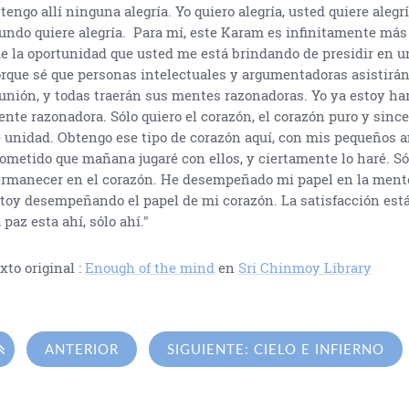
tengo allí ninguna alegría. Yo quiero alegría, usted quiere alegrí
ndo quiere alegría. Para mí, este Karam es infinitamente más 
e la oportunidad que usted me está brindando de presidir en u
rque sé que personas intelectuales y argumentadoras asistirán
unión, y todas traerán sus mentes razonadoras. Yo ya estoy har
nte razonadora. Sólo quiero el corazón, el corazón puro y since
 unidad. Obtengo ese tipo de corazón aquí, con mis pequeños a
ometido que mañana jugaré con ellos, y ciertamente lo haré. Só
rmanecer en el corazón. He desempeñado mi papel en la ment
toy desempeñando el papel de mi corazón. La satisfacción está 
 paz esta ahí, sólo ahí."
xto original :
Enough of the mind
en
Sri Chinmoy Library

ANTERIOR
SIGUIENTE: CIELO E INFIERNO