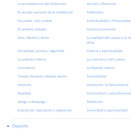
La quintaesencia del misticismo
Acción y liberación
El secreto supremo de la meditación
Misticismo
No poder, sino unidad
Individualidad y Personalida
El sendero soleado
Autoconocimiento
Dios, Verdad y Amor
La realidad del cuerpo y la r
alma
Sinceridad, pureza y seguridad
Ciencia y espiritualidad
La pobreza interna
La conciencia del cuerpo
Conciencia
La libertad interna
Tiempo terrenal y tiempo eterno
Inmortalidad
Intuición
Aspiración: la llama interna
Realidad
Autocontrol y autoofrecimie
Apego y desapego
Perfección
Inspiración, aspiración y realización
Sinceridad y espiritualidad
Deporte