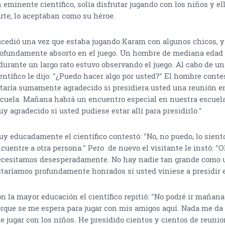
 eminente científico, solía disfrutar jugando con los niños y ell
rte, lo aceptaban como su héroe.
cedió una vez que estaba jugando Karam con algunos chicos, y
ofundamente absorto en el juego. Un hombre de mediana edad p
durante un largo rato estuvo observando el juego. Al cabo de un 
entífico le dijo: "¿Puedo hacer algo por usted?" El hombre conte
taría sumamente agradecido si presidiera usted una reunión e
cuela. Mañana habrá un encuentro especial en nuestra escuela,
y agradecido si usted pudiese estar allí para presidirlo."
y educadamente el científico contestó: "No, no puedo, lo siento.
cuentre a otra persona." Pero de nuevo el visitante le instó: "Oh
cesitamos desesperadamente. No hay nadie tan grande como u
taríamos profundamente honrados si usted viniese a presidir e
n la mayor educación el científico repitió: "No podré ir mañana
rque se me espera para jugar con mis amigos aquí. Nada me da
e jugar con los niños. He presidido cientos y cientos de reunio