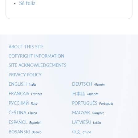
Sé feliz
ABOUT THIS SITE
COPYRIGHT INFORMATION
SITE ACKNOWLEDGEMENTS
PRIVACY POLICY
ENGLISH
DEUTSCH
Inglés
Alemán
FRANÇAIS
日本語
Francés
Japonés
РУССКИЙ
PORTUGUÊS
Ruso
Portugués
ČEŠTINA
MAGYAR
Checo
Húngaro
ESPAÑOL
LATVIEŠU
Español
Letón
BOSANSKI
中文
Bosnio
Chino