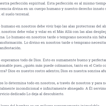
estra perfección espiritual. Esta perfección es al mismo tiemp
rencia divina en un cuerpo humano y nuestro derecho innato 
 el suelo terrenal.
 humano en nosotros debe vivir bajo las alas protectoras del al
 nosotros debe volar y volar en el Más Allá con las alas desple
ma. Lo humano en nosotros tarde o temprano necesita sin falta
ansformación. Lo divino en nosotros tarde o temprano necesita 
nifestación.
 esperamos todo de Dios. Esto es sumamente bueno y perfect
zonable pues, ¿quién más puede colmarnos, tanto en el Cielo c
erra? Dios es nuestro rostro adentro; Dios es nuestra sonrisa afu
os lo determina todo en nosotros, a través de nosotros y para n
talmente incondicional e infinitamente abnegado. A Él servim
rvicio dedicado Lo deja al descubierto.
 logro del hombre es un milagro supremamente inigualable.