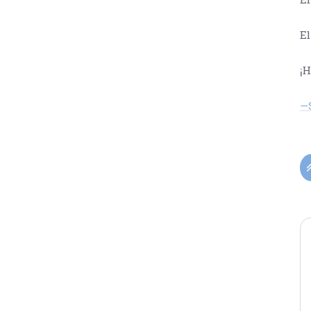
El
¡H
—S