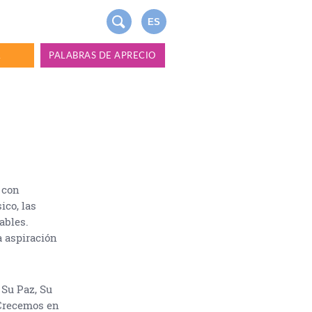
ES
A
PALABRAS DE APRECIO
 con
ico, las
ables.
a aspiración
Su Paz, Su
 Crecemos en