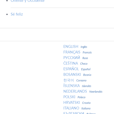
Oriente y Occidente
Sé feliz
ENGLISH
Inglés
FRANÇAIS
Francés
РУССКИЙ
Ruso
ČEŠTINA
Checo
ESPAÑOL
Español
BOSANSKI
Bosnio
한국어
Coreano
ÍSLENSKA
Islandés
NEDERLANDS
Neerlandés
POLSKI
Polaco
HRVATSKI
Croata
ITALIANO
Italiano
БЪЛГАРСКИ
Búlgaro