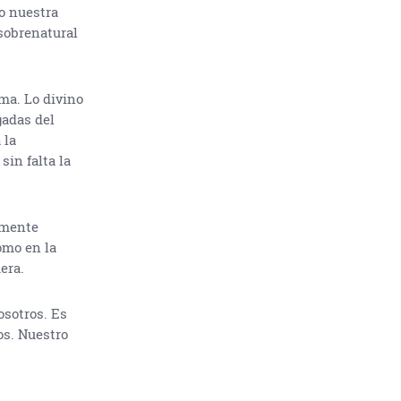
o nuestra
sobrenatural
ma. Lo divino
gadas del
 la
sin falta la
amente
omo en la
era.
osotros. Es
os. Nuestro