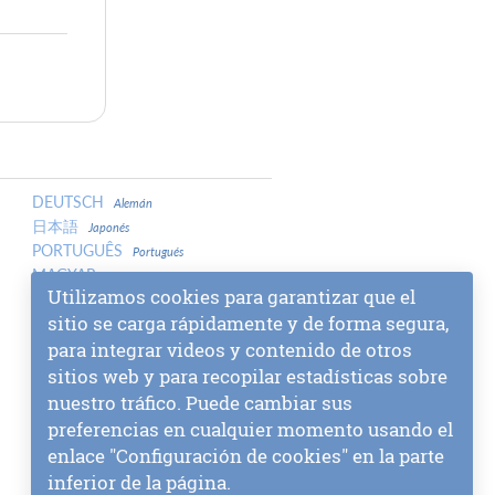
DEUTSCH
Alemán
日本語
Japonés
PORTUGUÊS
Portugués
MAGYAR
Húngaro
Utilizamos cookies para garantizar que el
LATVIEŠU
Letón
sitio se carga rápidamente y de forma segura,
中文
Chino
para integrar videos y contenido de otros
中文
Chino
МАКЕДОНСКИ
sitios web y para recopilar estadísticas sobre
Macedonio
SLOVENŠČINA
Esloveno
nuestro tráfico. Puede cambiar sus
МОНГОЛ
Mongol
preferencias en cualquier momento usando el
СРПСКИ
Serbio
enlace "Configuración de cookies" en la parte
বাংলা
Bengalí
inferior de la página.
SLOVENČINA
Eslovaco