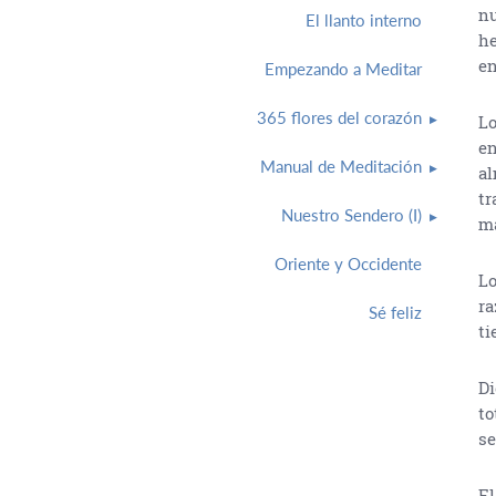
nu
El llanto interno
he
en
Empezando a Meditar
365 flores del corazón
Lo
en
Manual de Meditación
al
tr
Nuestro Sendero (I)
ma
Oriente y Occidente
Lo
ra
Sé feliz
ti
Di
to
se
El