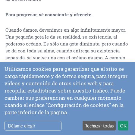
Para progresar, sé consciente y ofrécete.
Cuando damos, devenimos en algo infinitamente mayor.
Una pequeña gota le da su realidad, su existencia, al
poderoso océano. Es sólo una gota diminuta, pero cuando
se da con toda su alma, cuando entrega su existencia
separada, se vuelve una con el océano mismo. A cambio
de lo que damos, obtenemos infinitamente más. El
Utilizamos cookies para garantizar que el sitio se
autoofrecimiento es el devenir en Dios. Cuando nos
carga rápidamente y de forma segura, para integrar
damos de corazón, con devoción, sin reservas, sin
videos y contenido de otros sitios web y para
condiciones, devenimos en lo Infinito, como la pequeña
recopilar estadísticas sobre nuestro tráfico. Puede
gota que se ofrece al océano y se convierte en el océano.
cambiar sus preferencias en cualquier momento
Cuando ofrecemos nuestra pequeña existencia terrenal a
usando el enlace "Configuración de cookies" en la
nuestro Amado Supremo, inmediatamente nos volvemos
parte inferior de la página.
uno inseparablemente con Su Realidad Universal y
Trascendental.
Déjame elegir
Rechazar todas
OK