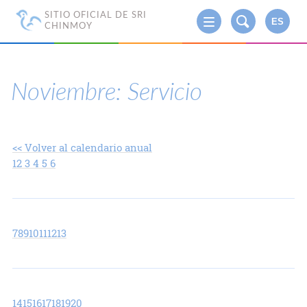
SITIO OFICIAL DE SRI
ES
CHINMOY
Noviembre: Servicio
<< Volver al calendario anual
1
2
3
4
5
6
7
8
9
10
11
12
13
14
15
16
17
18
19
20