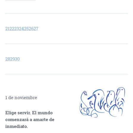
21
22
23
24
25
26
27
28
29
30
1 de noviembre
Elige servir. El mundo
comenzará a amarte de
inmediato.