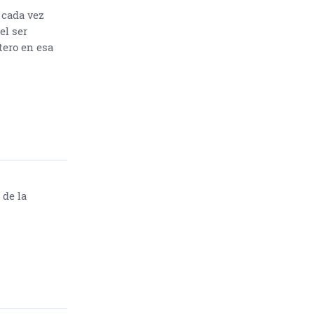
 cada vez
el ser
ero en esa
 de la