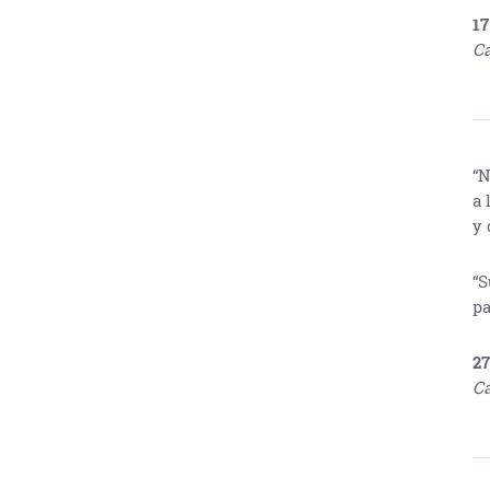
17
Ca
“N
a 
y 
“S
pa
27
Ca