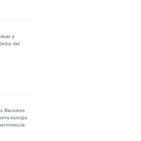
ideas y
dedor del
as Naciones
ueva energía
upervivencia