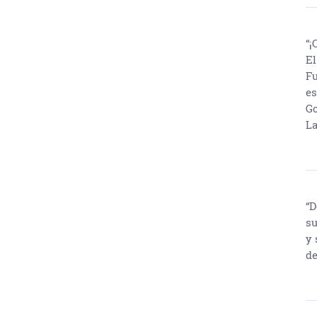
“¡
El
Fu
es
Go
La
“D
su
y 
de