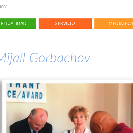
NMOY
IRITUALIDAD
SERVICIO
MEDIATEC
Mijaíl Gorbachov