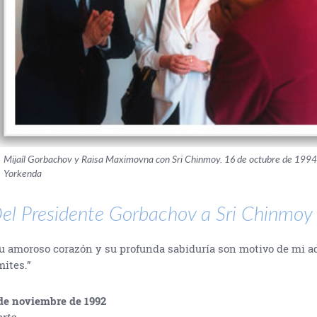
Mijaíl Gorbachov y Raisa Maximovna con Sri Chinmoy. 16 de octubre de 199
Yorkenda
el Presidente Gorbachov a Sri Chinmoy
u amoroso corazón y su profunda sabiduría son motivo de mi a
mites.”
de noviembre de 1992