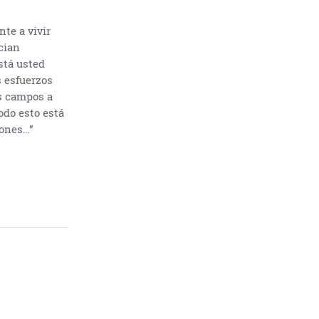
te a vivir
cian
stá usted
s esfuerzos
os campos a
todo esto está
iones…”
: