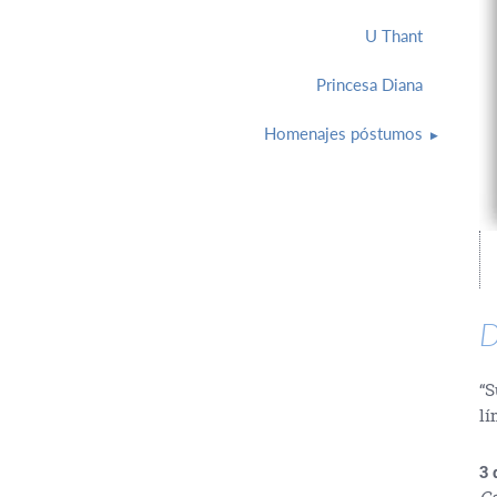
U Thant
Princesa Diana
Homenajes póstumos
D
“S
lí
3 