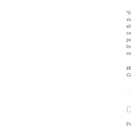
“S
vi
al
co
po
lo
co
15
Ca
D
Po