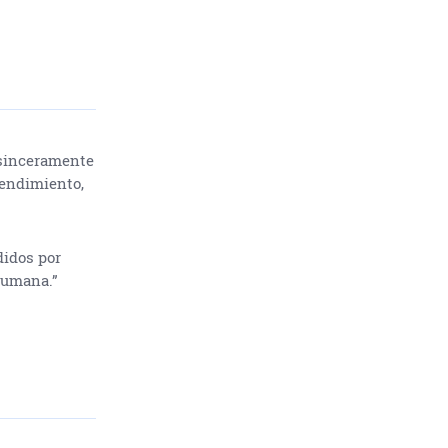
 sinceramente
tendimiento,
didos por
humana.”