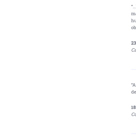
“…
má
hu
ob
23
Ca
“A
de
18
Co