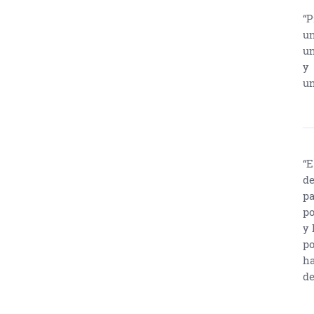
“P
un
un
y
un
“E
de
pa
po
y 
po
ha
de